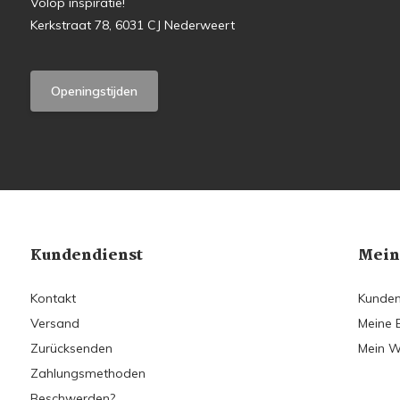
Volop inspiratie!
Kerkstraat 78, 6031 CJ Nederweert
Openingstijden
Kundendienst
Mein
Kontakt
Kunden
Versand
Meine 
Zurücksenden
Mein W
Zahlungsmethoden
Beschwerden?