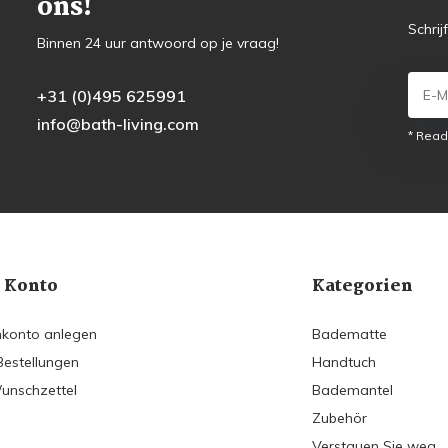
ons!
Schrij
Binnen 24 uur antwoord op je vraag!
+31 (0)495 625991
info@bath-living.com
* Read
 Konto
Kategorien
konto anlegen
Badematte
Bestellungen
Handtuch
unschzettel
Bademantel
Zubehör
Verstauen Sie weg