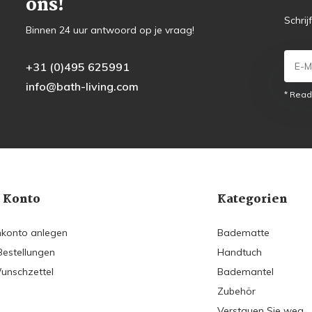
ons!
Schrij
Binnen 24 uur antwoord op je vraag!
+31 (0)495 625991
info@bath-living.com
* Read
 Konto
Kategorien
konto anlegen
Badematte
Bestellungen
Handtuch
unschzettel
Bademantel
Zubehör
Verstauen Sie weg