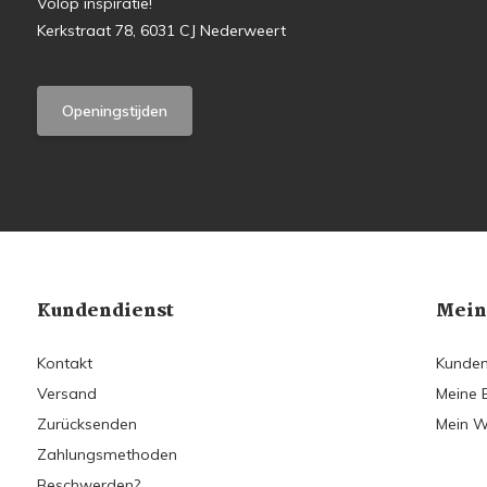
Volop inspiratie!
Kerkstraat 78, 6031 CJ Nederweert
Openingstijden
Kundendienst
Mein
Kontakt
Kunden
Versand
Meine 
Zurücksenden
Mein W
Zahlungsmethoden
Beschwerden?