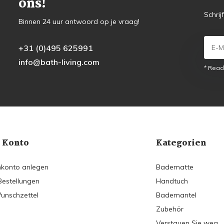
ons!
Schrij
Binnen 24 uur antwoord op je vraag!
+31 (0)495 625991
info@bath-living.com
* Read
 Konto
Kategorien
konto anlegen
Badematte
Bestellungen
Handtuch
unschzettel
Bademantel
Zubehör
Verstauen Sie weg