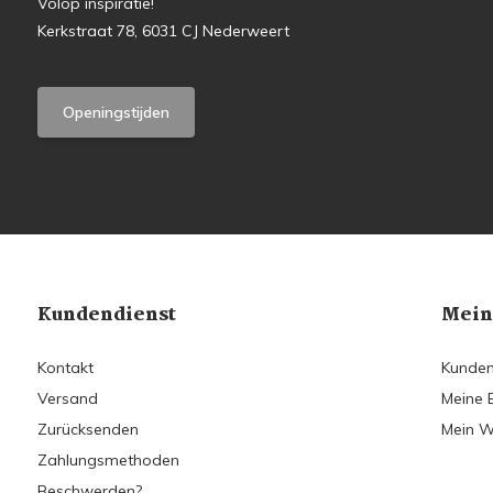
Volop inspiratie!
Kerkstraat 78, 6031 CJ Nederweert
Openingstijden
Kundendienst
Mein
Kontakt
Kunden
Versand
Meine 
Zurücksenden
Mein W
Zahlungsmethoden
Beschwerden?