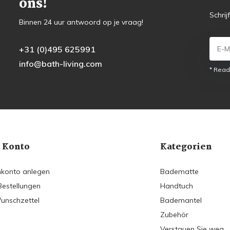
ons!
Schrij
Binnen 24 uur antwoord op je vraag!
+31 (0)495 625991
info@bath-living.com
* Read
 Konto
Kategorien
konto anlegen
Badematte
Bestellungen
Handtuch
unschzettel
Bademantel
Zubehör
Verstauen Sie weg