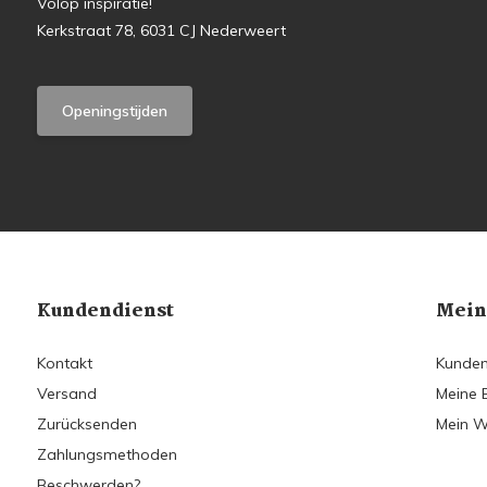
Volop inspiratie!
Kerkstraat 78, 6031 CJ Nederweert
Openingstijden
Kundendienst
Mein
Kontakt
Kunden
Versand
Meine 
Zurücksenden
Mein W
Zahlungsmethoden
Beschwerden?