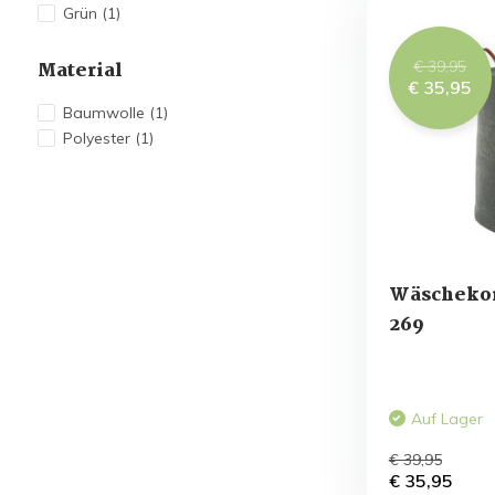
Grün
(1)
€ 39,95
Material
€ 35,95
Baumwolle
(1)
Polyester
(1)
Wäschekor
269
Auf Lager
€ 39,95
€ 35,95