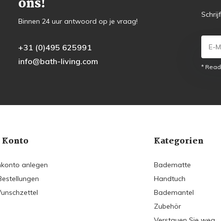
ons!
Schrij
Binnen 24 uur antwoord op je vraag!
+31 (0)495 625991
info@bath-living.com
* Read
 Konto
Kategorien
konto anlegen
Badematte
Bestellungen
Handtuch
unschzettel
Bademantel
Zubehör
Verstauen Sie weg