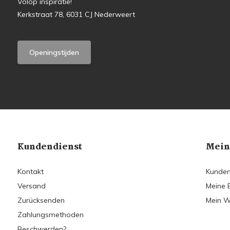
Volop inspiratie!
Kerkstraat 78, 6031 CJ Nederweert
Openingstijden
Kundendienst
Mein
Kontakt
Kunden
Versand
Meine 
Zurücksenden
Mein W
Zahlungsmethoden
Beschwerden?