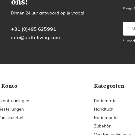
ons!
Schrij
Binnen 24 uur antwoord op je vraag!
+31 (0)495 625991
info@bath-living.com
* Read
 Konto
Kategorien
konto anlegen
Badematte
Bestellungen
Handtuch
unschzettel
Bademantel
Zubehör
Verstauen Sie weg