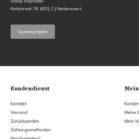
Volop inspiratie!
Kerkstraat 78, 6031 CJ Nederweert
Openingstijden
Kundendienst
Mein
Kontakt
Kunden
Versand
Meine 
Zurücksenden
Mein W
Zahlungsmethoden
Beschwerden?