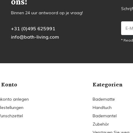
ons!
Schrij
Binnen 24 uur antwoord op je vraag!
+31 (0)495 625991
info@bath-living.com
* Read
 Konto
Kategorien
konto anlegen
Badematte
Bestellungen
Handtuch
unschzettel
Bademantel
Zubehör
Verstauen Sie weg