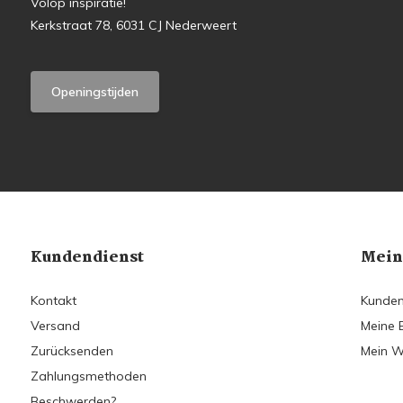
Volop inspiratie!
Kerkstraat 78, 6031 CJ Nederweert
Openingstijden
Kundendienst
Mein
Kontakt
Kunden
Versand
Meine 
Zurücksenden
Mein W
Zahlungsmethoden
Beschwerden?