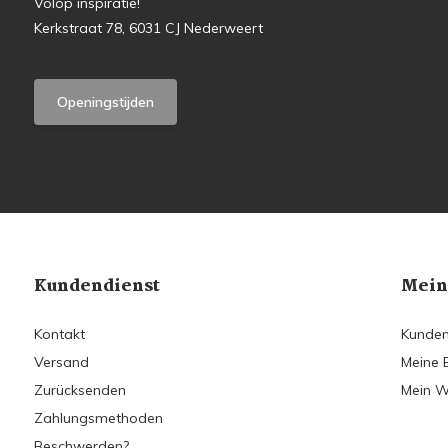
Volop inspiratie!
Kerkstraat 78, 6031 CJ Nederweert
Openingstijden
Kundendienst
Mein
Kontakt
Kunden
Versand
Meine 
Zurücksenden
Mein W
Zahlungsmethoden
Beschwerden?