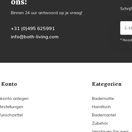
ons!
Schrij
Binnen 24 uur antwoord op je vraag!
+31 (0)495 625991
info@bath-living.com
* Read
 Konto
Kategorien
konto anlegen
Badematte
Bestellungen
Handtuch
unschzettel
Bademantel
Zubehör
Verstauen Sie weg