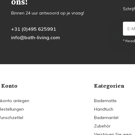
ons!
Schrij
Binnen 24 uur antwoord op je vraag!
+31 (0)495 625991
info@bath-living.com
* Read
 Konto
Kategorien
konto anlegen
Badematte
Bestellungen
Handtuch
unschzettel
Bademantel
Zubehör
Verstauen Sie weg