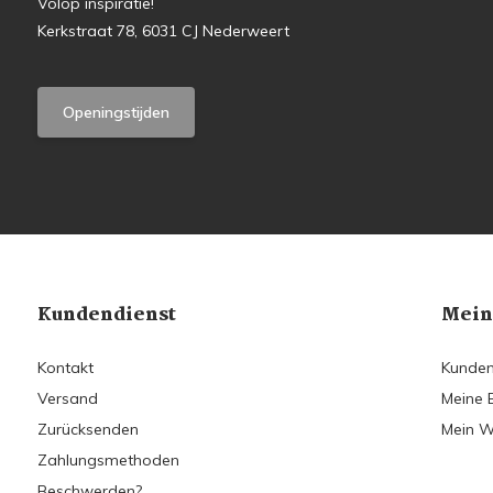
Volop inspiratie!
Kerkstraat 78, 6031 CJ Nederweert
Openingstijden
Kundendienst
Mein
Kontakt
Kunden
Versand
Meine 
Zurücksenden
Mein W
Zahlungsmethoden
Beschwerden?