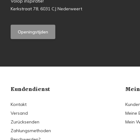
Volop inspiratie!
Kerkstraat 78, 6031 CJ Nederweert
Openingstijden
Kundendienst
Mein
Kontakt
Kunden
Versand
Meine 
Zurücksenden
Mein W
Zahlungsmethoden
Beschwerden?