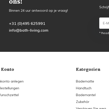
ons!
Schrij
Binnen 24 uur antwoord op je vraag!
+31 (0)495 625991
info@bath-living.com
* Read
 Konto
Kategorien
konto anlegen
Badematte
Bestellungen
Handtuch
unschzettel
Bademantel
Zubehör
Verstauen Sie weg