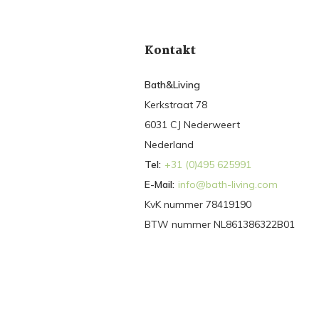
Kontakt
Bath&Living
Kerkstraat 78
6031 CJ Nederweert
Nederland
Tel:
+31 (0)495 625991
E-Mail:
info@bath-living.com
KvK nummer 78419190
BTW nummer NL861386322B01