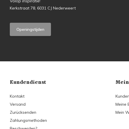
Volop inspiratie!
Kerkstraat 78, 6031 CJ Nederweert
Openingstijden
Kundendienst
Mein
Kontakt
Kunden
Versand
Meine 
Zurücksenden
Mein W
Zahlungsmethoden
Beschwerden?