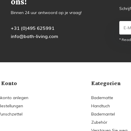
ons!
Schrij
Binnen 24 uur antwoord op je vraag!
+31 (0)495 625991
info@bath-living.com
* Read
 Konto
Kategorien
konto anlegen
Badematte
Bestellungen
Handtuch
unschzettel
Bademantel
Zubehör
Verstauen Sie weg