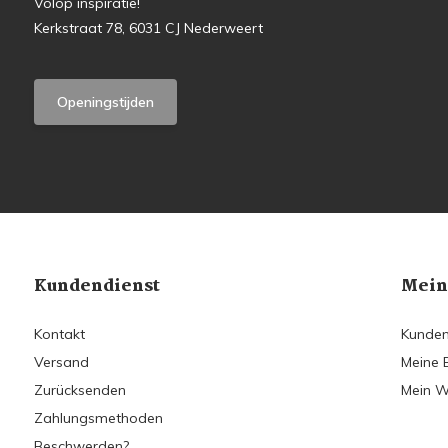
Volop inspiratie!
Kerkstraat 78, 6031 CJ Nederweert
Openingstijden
Kundendienst
Mein
Kontakt
Kunden
Versand
Meine 
Zurücksenden
Mein W
Zahlungsmethoden
Beschwerden?