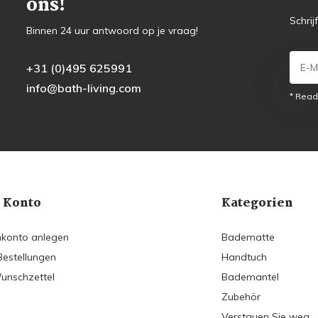
ons!
Schrij
Binnen 24 uur antwoord op je vraag!
+31 (0)495 625991
info@bath-living.com
* Read
 Konto
Kategorien
konto anlegen
Badematte
Bestellungen
Handtuch
unschzettel
Bademantel
Zubehör
Verstauen Sie weg