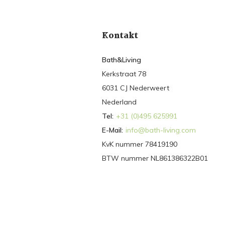
Kontakt
Bath&Living
Kerkstraat 78
6031 CJ Nederweert
Nederland
Tel:
+31 (0)495 625991
E-Mail:
info@bath-living.com
KvK nummer 78419190
BTW nummer NL861386322B01