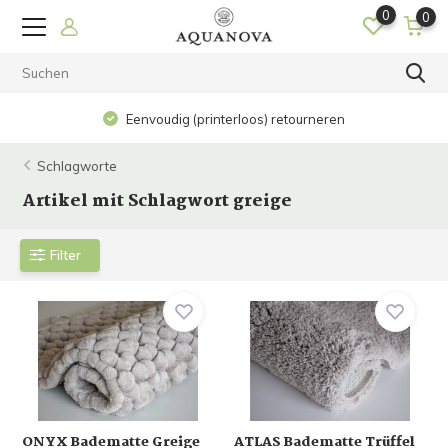
0
0
Eenvoudig (printerloos) retourneren
Schlagworte
Artikel mit Schlagwort greige
Filter
ONYX Badematte Greige
ATLAS Badematte Trüffel