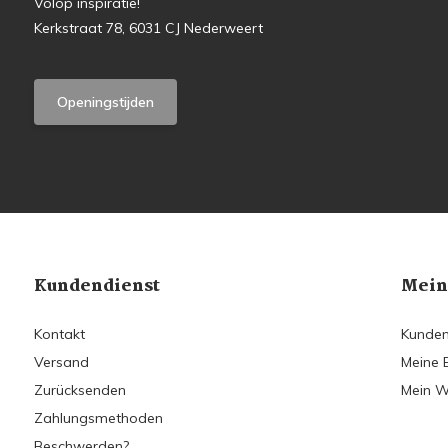
Volop inspiratie!
Kerkstraat 78, 6031 CJ Nederweert
Openingstijden
Kundendienst
Mein
Kontakt
Kunden
Versand
Meine 
Zurücksenden
Mein W
Zahlungsmethoden
Beschwerden?