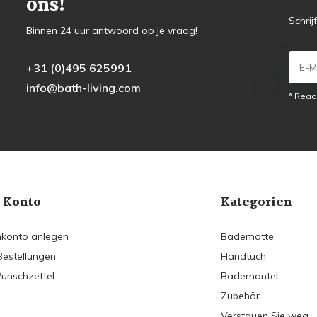
ons!
Schrij
Binnen 24 uur antwoord op je vraag!
+31 (0)495 625991
info@bath-living.com
* Read
 Konto
Kategorien
konto anlegen
Badematte
Bestellungen
Handtuch
unschzettel
Bademantel
Zubehör
Verstauen Sie weg