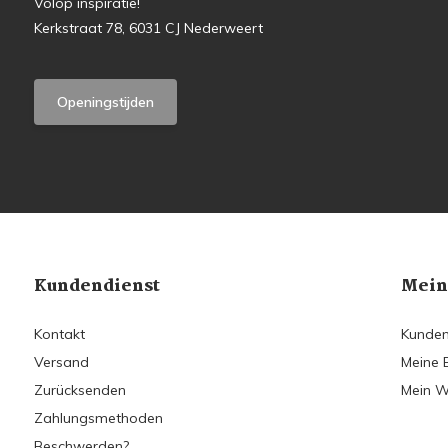
Volop inspiratie!
Kerkstraat 78, 6031 CJ Nederweert
Openingstijden
Kundendienst
Mein
Kontakt
Kunden
Versand
Meine 
Zurücksenden
Mein W
Zahlungsmethoden
Beschwerden?