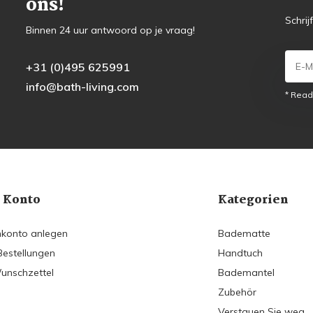
ons!
Schrij
Binnen 24 uur antwoord op je vraag!
+31 (0)495 625991
info@bath-living.com
* Read
 Konto
Kategorien
konto anlegen
Badematte
Bestellungen
Handtuch
unschzettel
Bademantel
Zubehör
Verstauen Sie weg