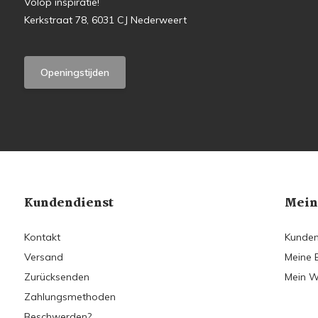
Volop inspiratie!
Kerkstraat 78, 6031 CJ Nederweert
Openingstijden
Kundendienst
Mein
Kontakt
Kunden
Versand
Meine 
Zurücksenden
Mein W
Zahlungsmethoden
Beschwerden?