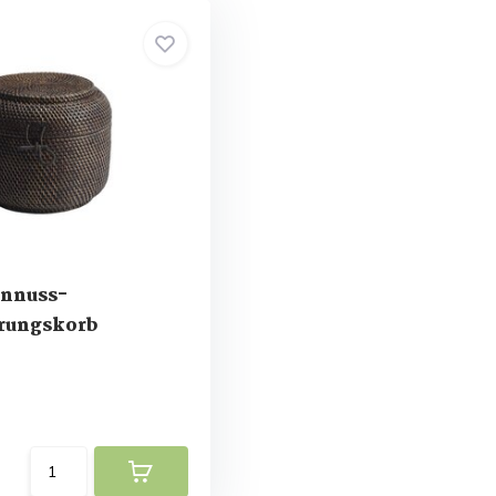
nnuss-
rungskorb