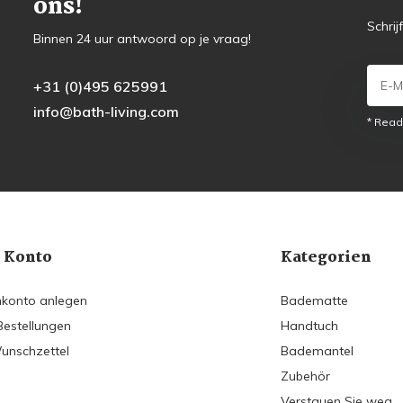
ons!
Schrij
Binnen 24 uur antwoord op je vraag!
+31 (0)495 625991
info@bath-living.com
* Read
 Konto
Kategorien
konto anlegen
Badematte
Bestellungen
Handtuch
unschzettel
Bademantel
Zubehör
Verstauen Sie weg