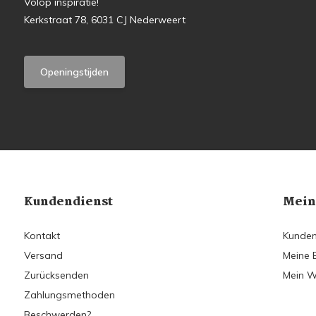
Volop inspiratie!
Kerkstraat 78, 6031 CJ Nederweert
Openingstijden
Kundendienst
Mein
Kontakt
Kunden
Versand
Meine 
Zurücksenden
Mein W
Zahlungsmethoden
Beschwerden?