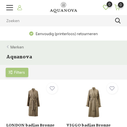
0
0
Op werkdagen voor 15.00 uur beste
loos) retourneren
huis!
Merken
Aquanova
Filters
LONDON badjas Bronze
VIGGO badjas Bronze