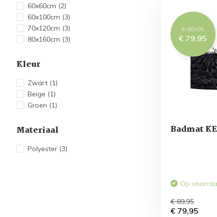
60x60cm
(2)
60x100cm
(3)
70x120cm
(3)
€ 89,95
€ 79,95
80x160cm
(3)
Kleur
Zwart
(1)
Beige
(1)
Groen
(1)
Badmat KE
Materiaal
Polyester
(3)
Op voorra
€ 89,95
€ 79,95