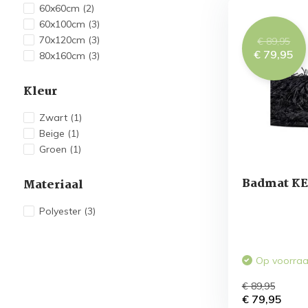
60x60cm
(2)
60x100cm
(3)
70x120cm
(3)
€ 89,95
€ 79,95
80x160cm
(3)
Kleur
Zwart
(1)
Beige
(1)
Groen
(1)
Badmat KE
Materiaal
Polyester
(3)
Op voorra
€ 89,95
€ 79,95