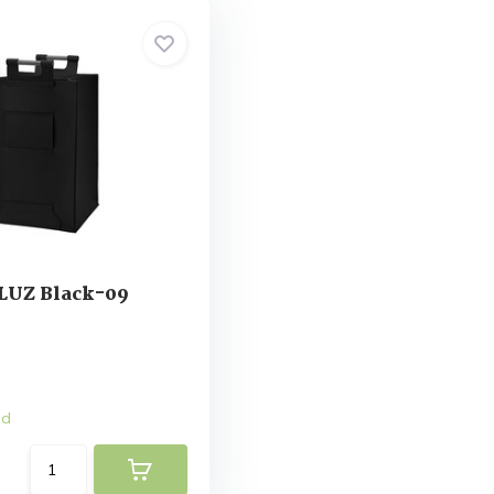
UZ Black-09
ad