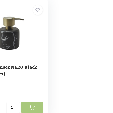
nser NERO Black-
m)
ad