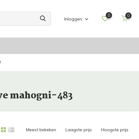
0
0
Inloggen
!
rve mahogni-483
Meest bekeken
Laagste prijs
Hoogste prijs