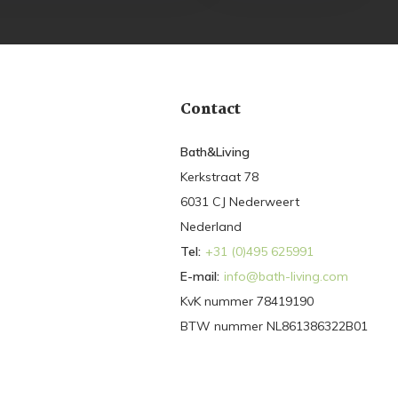
Contact
Bath&Living
Kerkstraat 78
6031 CJ Nederweert
Nederland
Tel:
+31 (0)495 625991
E-mail:
info@bath-living.com
KvK nummer 78419190
BTW nummer NL861386322B01