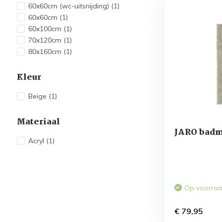
60x60cm (wc-uitsnijding)
(1)
60x60cm
(1)
60x100cm
(1)
70x120cm
(1)
80x160cm
(1)
Kleur
Beige
(1)
Materiaal
JARO badm
Acryl
(1)
Op voorra
€ 79,95