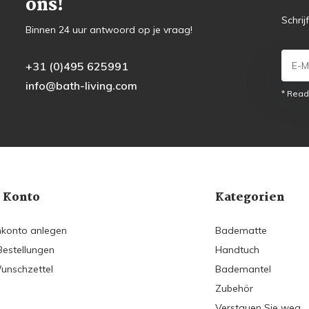
ons!
Schrij
Binnen 24 uur antwoord op je vraag!
+31 (0)495 625991
info@bath-living.com
* Read
 Konto
Kategorien
konto anlegen
Badematte
Bestellungen
Handtuch
unschzettel
Bademantel
Zubehör
Verstauen Sie weg