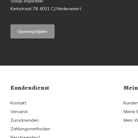
Volop inspiratie!
Kerkstraat 78, 6031 CJ Nederweert
Openingstijden
Kundendienst
Mein
Kontakt
Kunden
Versand
Meine 
Zurücksenden
Mein W
Zahlungsmethoden
Beschwerden?