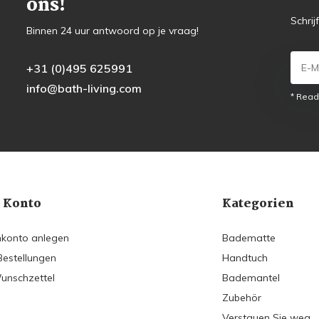
ons!
Schrij
Binnen 24 uur antwoord op je vraag!
+31 (0)495 625991
info@bath-living.com
* Read
 Konto
Kategorien
konto anlegen
Badematte
Bestellungen
Handtuch
unschzettel
Bademantel
Zubehör
Verstauen Sie weg