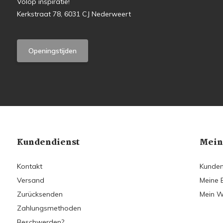
Volop inspiratie!
Kerkstraat 78, 6031 CJ Nederweert
Openingstijden
Kundendienst
Mein
Kontakt
Kunden
Versand
Meine 
Zurücksenden
Mein W
Zahlungsmethoden
Beschwerden?