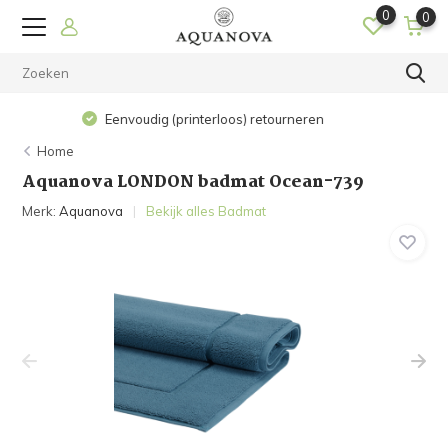
0
0
Op werkdagen voor 15.00 uur besteld? De volgende dag in
huis!
Home
Aquanova LONDON badmat Ocean-739
Merk:
Aquanova
Bekijk alles Badmat