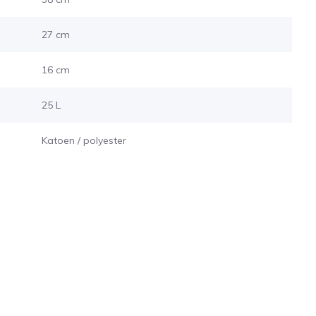
27 cm
16 cm
25 L
Katoen / polyester