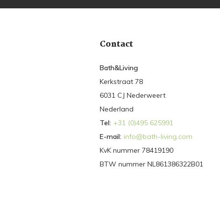
Contact
Bath&Living
Kerkstraat 78
6031 CJ Nederweert
Nederland
Tel:
+31 (0)495 625991
E-mail:
info@bath-living.com
KvK nummer 78419190
BTW nummer NL861386322B01