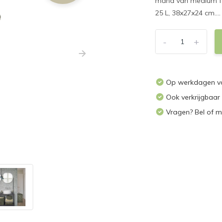
mand van medium for
25 L, 38x27x24 cm...
-
+
Op werkdagen voo
Ook verkrijgbaar
Vragen? Bel of m