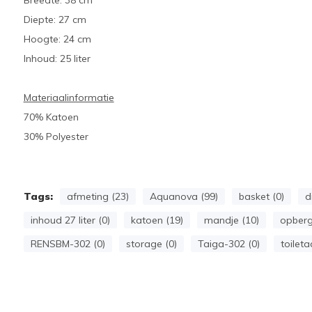
Breedte: 38 cm
Diepte: 27 cm
Hoogte: 24 cm
Inhoud: 25 liter
Materiaalinformatie
70% Katoen
30% Polyester
Tags:
afmeting (23)
Aquanova (99)
basket (0)
d
inhoud 27 liter (0)
katoen (19)
mandje (10)
opberg
RENSBM-302 (0)
storage (0)
Taiga-302 (0)
toileta