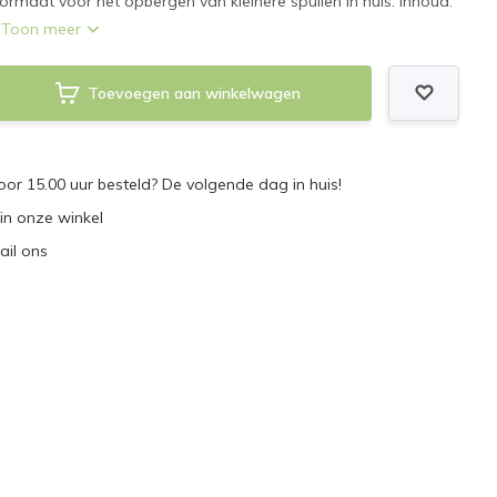
maat voor het opbergen van kleinere spullen in huis. Inhoud:
.
Toon meer
Toevoegen aan winkelwagen
r 15.00 uur besteld? De volgende dag in huis!
 in onze winkel
ail ons