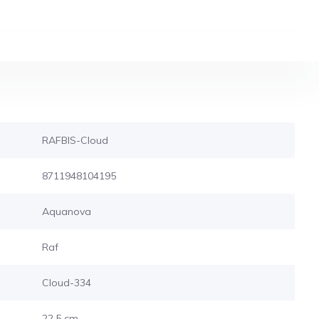
RAFBIS-Cloud
8711948104195
Aquanova
Raf
Cloud-334
22,5 cm