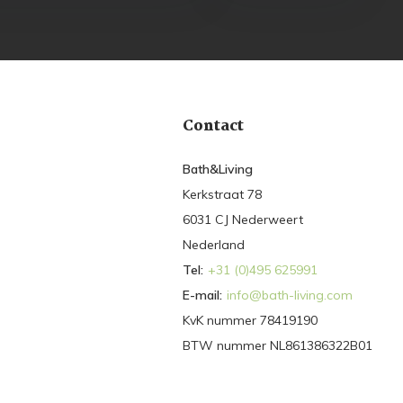
Contact
Bath&Living
Kerkstraat 78
6031 CJ Nederweert
Nederland
Tel:
+31 (0)495 625991
E-mail:
info@bath-living.com
KvK nummer 78419190
BTW nummer NL861386322B01