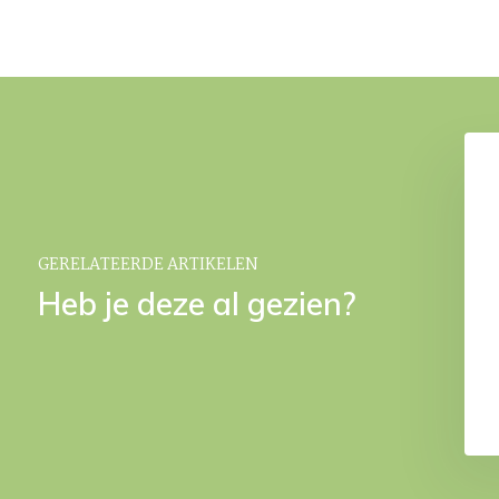
edaalemmer Black
RAF pedaalemmer Pecan
€ 59,95
€ 59,95
GERELATEERDE ARTIKELEN
Heb je deze al gezien?