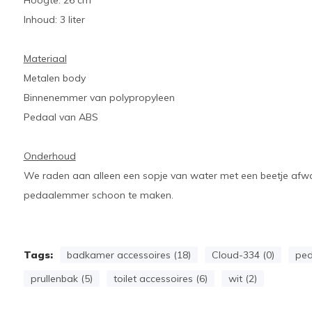
Hoogte: 26 cm
Inhoud: 3 liter
Materiaal
Metalen body
Binnenemmer van polypropyleen
Pedaal van ABS
Onderhoud
We raden aan alleen een sopje van water met een beetje afw
pedaalemmer schoon te maken.
Tags:
badkamer accessoires (18)
Cloud-334 (0)
ped
prullenbak (5)
toilet accessoires (6)
wit (2)