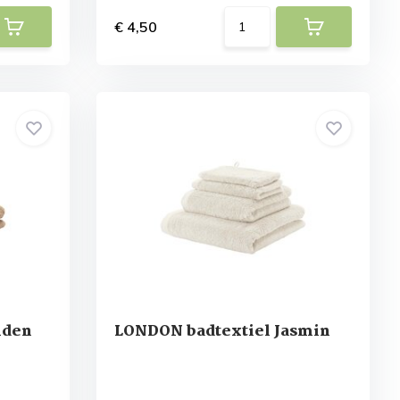
€ 4,50
lden
LONDON badtextiel Jasmin