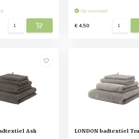
ad
Op voorraad
€ 4,50
dtextiel Ash
LONDON badtextiel Tru