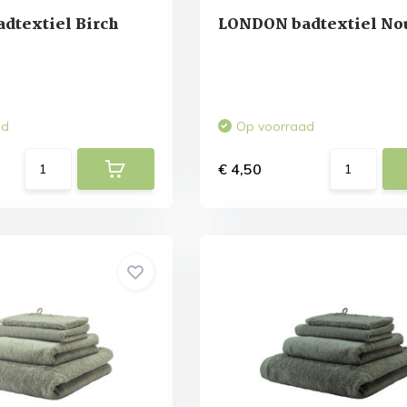
dtextiel Birch
LONDON badtextiel No
ad
Op voorraad
€ 4,50