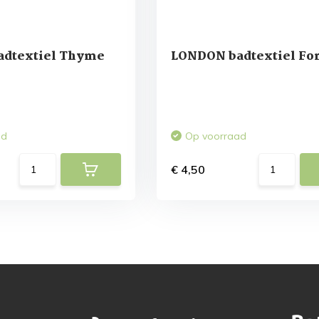
dtextiel Thyme
LONDON badtextiel For
ad
Op voorraad
€ 4,50