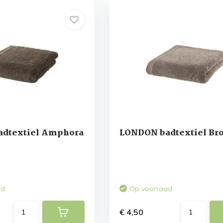
dtextiel Amphora
LONDON badtextiel Br
ad
Op voorraad
€ 4,50