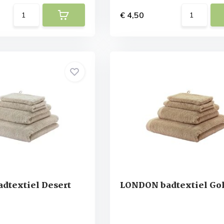
€ 4,50
dtextiel Desert
LONDON badtextiel Go