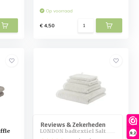
Op voorraad
€ 4,50
ffle
LONDON badtextiel Salt
9,2