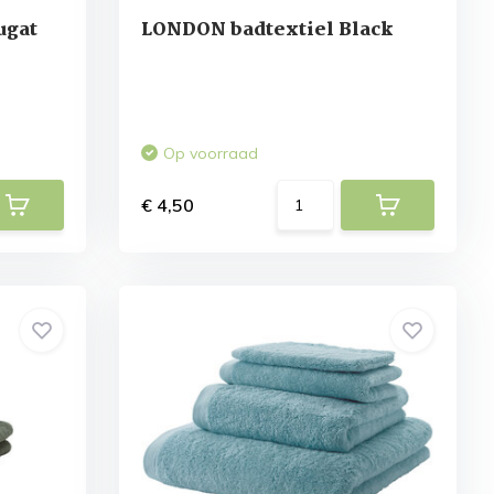
ugat
LONDON badtextiel Black
Op voorraad
€ 4,50