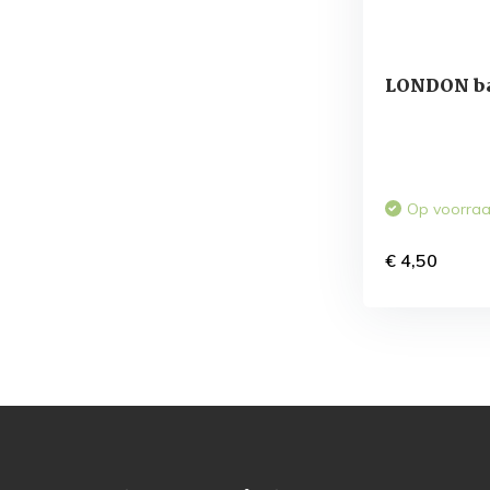
LONDON ba
Op voorra
€ 4,50