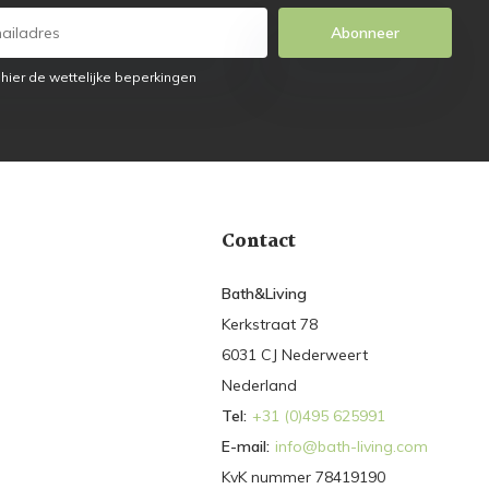
Abonneer
 hier de wettelijke beperkingen
Contact
Bath&Living
Kerkstraat 78
6031 CJ Nederweert
Nederland
Tel:
+31 (0)495 625991
E-mail:
info@bath-living.com
KvK nummer 78419190