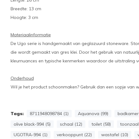
Lengte: 26 cm
Breedte: 13 cm
Hoogte: 3 cm
Materiaalinformatie
De Ugo serie is handgemaakt van geglazuurd stoneware. Sto
die wordt gemaakt van gres klei. Door het gebruik van natuurl
kleurnuances en typische kenmerken waardoor de uitstraling van
Onderhoud
Wil je het product schoonmaken? Gebruik dan een sopje van 
Tags:
8711948098784 (1)
Aquanova (99)
badkamer 
olive black-994 (5)
schaal (12)
toilet (58)
toonzaal
UGOTRA-994 (1)
verkooppunt (22)
wastafel (10)