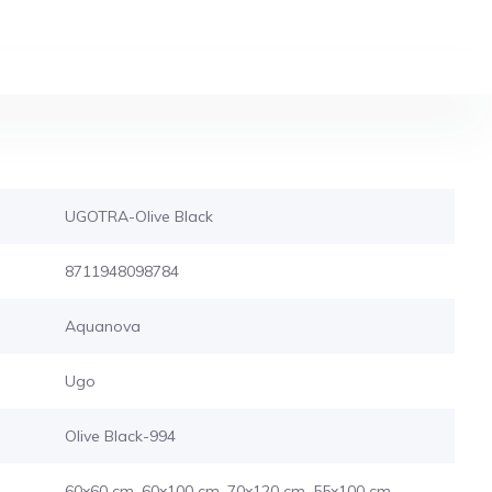
UGOTRA-Olive Black
8711948098784
Aquanova
Ugo
Olive Black-994
60x60 cm, 60x100 cm, 70x120 cm, 55x100 cm