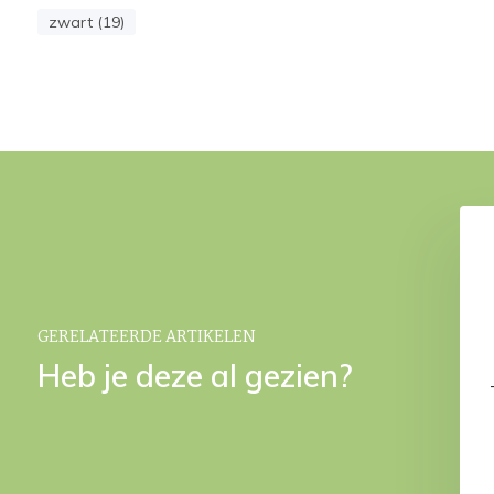
zwart (19)
t KEMEN Black-09
LONDON badtextiel Forest
€ 79,95
€ 4,50
9,95
GERELATEERDE ARTIKELEN
Heb je deze al gezien?