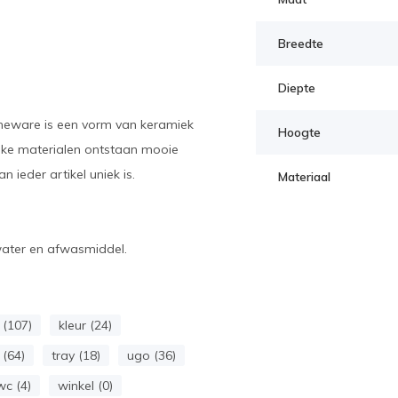
Breedte
Diepte
neware is een vorm van keramiek
Hoogte
ijke materialen ontstaan mooie
 ieder artikel uniek is.
Materiaal
water en afwasmiddel.
(107)
kleur (24)
 (64)
tray (18)
ugo (36)
wc (4)
winkel (0)