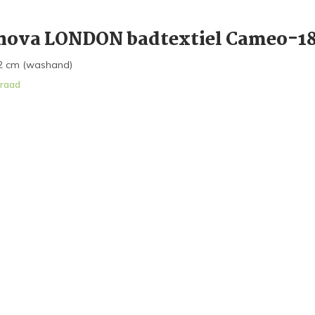
ova LONDON badtextiel Cameo-1
2 cm (washand)
raad