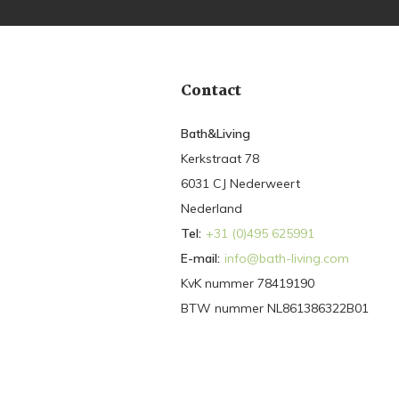
Contact
Bath&Living
Kerkstraat 78
6031 CJ Nederweert
Nederland
Tel:
+31 (0)495 625991
E-mail:
info@bath-living.com
KvK nummer 78419190
BTW nummer NL861386322B01