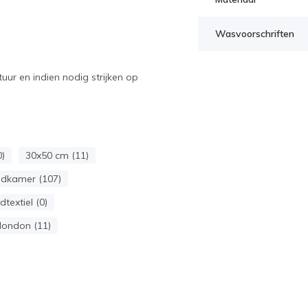
Wasvoorschriften
ur en indien nodig strijken op
)
30x50 cm (11)
dkamer (107)
dtextiel (0)
london (11)