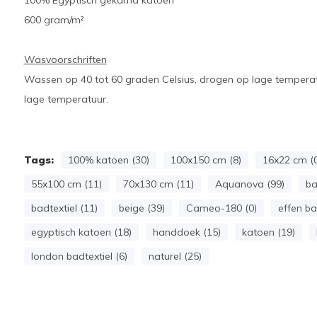
100% Egyptisch gekamd katoen
600 gram/m²
Wasvoorschriften
Wassen op 40 tot 60 graden Celsius, drogen op lage temperatu
lage temperatuur.
Tags:
100% katoen (30)
100x150 cm (8)
16x22 cm (0
55x100 cm (11)
70x130 cm (11)
Aquanova (99)
ba
badtextiel (11)
beige (39)
Cameo-180 (0)
effen ba
egyptisch katoen (18)
handdoek (15)
katoen (19)
london badtextiel (6)
naturel (25)