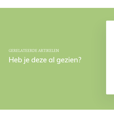
 plateau Almond
ORION toiletborstel Almond
€ 184,95
€ 139,95
GERELATEERDE ARTIKELEN
Heb je deze al gezien?