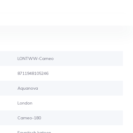
LONTWW-Cameo
8711948105246
Aquanova
London
Cameo-180
Egyptisch katoen