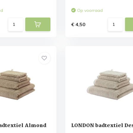
ad
Op voorraad
€ 4,50
dtextiel Almond
LONDON badtextiel De