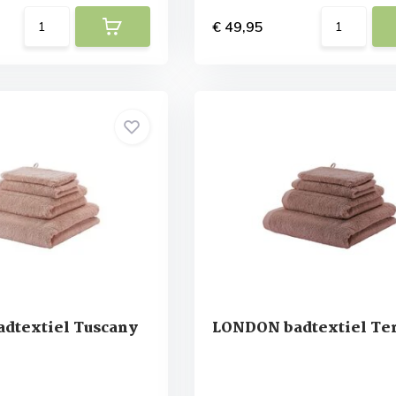
€ 49,95
dtextiel Tuscany
LONDON badtextiel Te