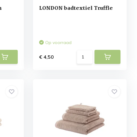
h
LONDON badtextiel Truffle
Op voorraad
€ 4,50