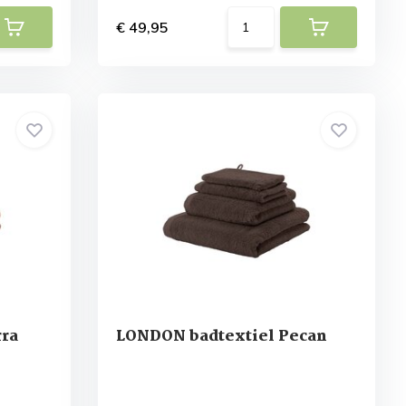
€ 49,95
rra
LONDON badtextiel Pecan