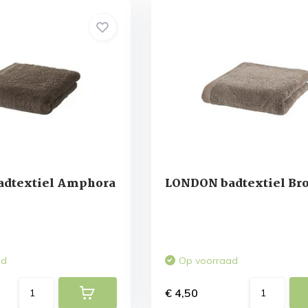
dtextiel Amphora
LONDON badtextiel Br
ad
Op voorraad
€ 4,50