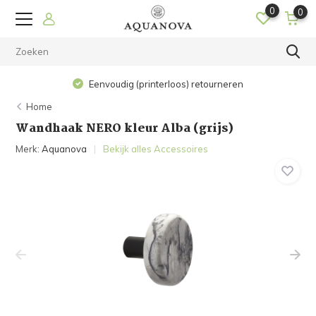
0
0
Op werkdagen voor 15.00 
 (printerloos) retourneren
h
Home
Wandhaak NERO kleur Alba (grijs)
Merk:
Aquanova
Bekijk alles Accessoires